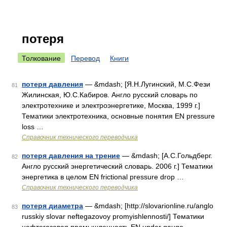
потеря
Толкование
Перевод
Книги
потеря давления
— &mdash; [Я.Н.Лугинский, М.С.Фези
81
Жилинская, Ю.С.Кабиров. Англо русский словарь по
электротехнике и электроэнергетике, Москва, 1999 г.]
Тематики электротехника, основные понятия EN pressure
loss …
Справочник технического переводчика
потеря давления на трение
— &mdash; [А.С.Гольдберг.
82
Англо русский энергетический словарь. 2006 г.] Тематики
энергетика в целом EN frictional pressure drop …
Справочник технического переводчика
потеря диаметра
— &mdash; [http://slovarionline.ru/anglo
83
russkiy slovar neftegazovoy promyishlennosti/] Тематики