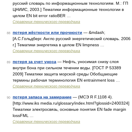
русский словарь по информационным технологиям. М.: ГП
ЦНИИС, 2003.] Тематики информационные технологии в
целом EN bit error ratioBER …
Справочник технического переводчика
потеря жёсткости или прочности
— &mdash;
88
[А.С.Гольдберг. Англо русский энергетический словарь. 2006
г.] Тематики энергетика в целом EN limpness …
Справочник технического переводчика
потеря за счет уноса
— Нефть, уносимая снизу слоя
89
внутри бона при сильном течении воды. [ГОСТ Р 53389
2009] Тематики защита морской среды Обобщающие
термины рабочая терминология EN entrainment loss …
Справочник технического переводчика
потеря запаса на замирание
— (МСЭ R F.1108 4).
90
[http://www.iks media.ru/glossary/index.html?glossid=2400324]
Тематики электросвязь, основные понятия EN fade margin
lossFML …
Справочник технического переводчика