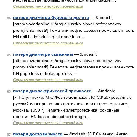
нефтегазовая промышленность EN under gauge …
Справочник технического переводчика
потеря диаметра бурового долота
— &mdash;
84
[http://slovarionline.ru/anglo russkiy slovar neftegazovoy
promyishlennosti/] Тематики нефтегазовая промышленность
EN drill bit lossdrilling bit gage loss …
Справочник технического переводчика
потеря диаметра скважины
— &mdash;
85
[http://slovarionline.ru/anglo russkiy slovar neftegazovoy
promyishlennosti/] Тематики нефтегазовая промышленность
EN gage loss of holegage loss …
Справочник технического переводчика
потеря диэлектрической прочности
— &mdash;
86
[Я.Н.Лугинский, М.С.Фези Жилинская, Ю.С.Кабиров. Англо
русский словарь по электротехнике и электроэнергетике,
Москва, 1999 г.] Тематики электротехника, основные
понятия EN loss of dielectric strength …
Справочник технического переводчика
потеря достоверности
— &mdash; [Л.Г.Суменко. Англо
87